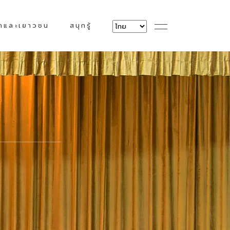
็กและเยาวชน
สนุกรู้