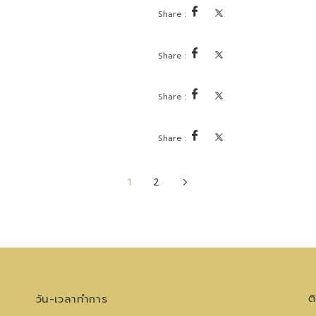
1
2
วัน-เวลาทำการ
ต