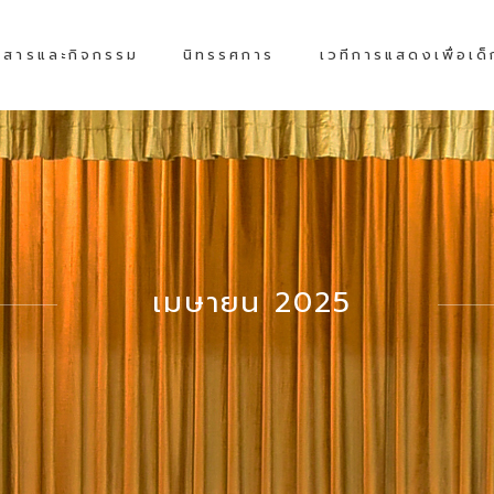
วสารและกิจกรรม
นิทรรศการ
เวทีการแสดงเพื่อเด
เมษายน 2025