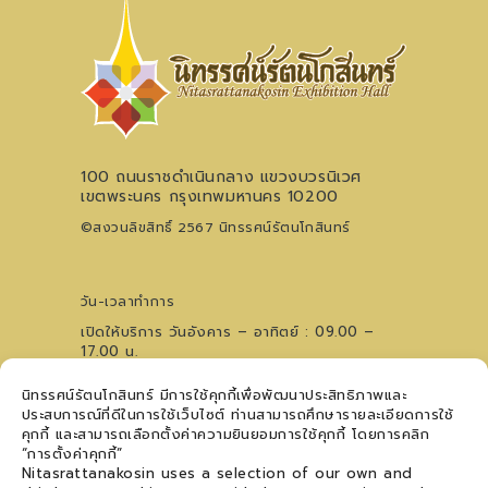
100 ถนนราชดำเนินกลาง แขวงบวรนิเวศ
เขตพระนคร กรุงเทพมหานคร 10200
©สงวนลิขสิทธิ์ 2567 นิทรรศน์รัตนโกสินทร์
วัน-เวลาทำการ
เปิดให้บริการ วันอังคาร – อาทิตย์ : 09.00 –
17.00 น.
ไม่เว้นวันหยุดนักขัตฤกษ์ (ปิดวันจันทร์)
นิทรรศน์รัตนโกสินทร์ มีการใช้คุกกี้เพื่อพัฒนาประสิทธิภาพและ
0 2621 0044
โทรศัพท์
ประสบการณ์ที่ดีในการใช้เว็บไซต์ ท่านสามารถศึกษารายละเอียดการใช้
09 5476 5868
สอบถามเวทีการแสดงฯ
คุกกี้ และสามารถเลือกตั้งค่าความยินยอมการใช้คุกกี้ โดยการคลิก
ติดตามข่าวสาร
“การตั้งค่าคุกกี้”
Nitasrattanakosin uses a selection of our own and