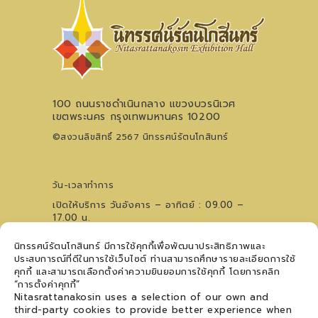
100 ถนนราชดำเนินกลาง แขวงบวรนิเวศ
เขตพระนคร กรุงเทพมหานคร 10200
©สงวนลิขสิทธิ์ 2567 นิทรรศน์รัตนโกสินทร์
วัน-เวลาทำการ
เปิดให้บริการ วันอังคาร – อาทิตย์ : 09.00 –
17.00 น.
ไม่เว้นวันหยุดนักขัตฤกษ์ (ปิดวันจันทร์)
นิทรรศน์รัตนโกสินทร์ มีการใช้คุกกี้เพื่อพัฒนาประสิทธิภาพและ
0 2621 0044
โทรศัพท์
ประสบการณ์ที่ดีในการใช้เว็บไซต์ ท่านสามารถศึกษารายละเอียดการใช้
09 5476 5868
สอบถามเวทีการแสดงฯ
คุกกี้ และสามารถเลือกตั้งค่าความยินยอมการใช้คุกกี้ โดยการคลิก
ติดตามข่าวสาร
“การตั้งค่าคุกกี้”
Nitasrattanakosin uses a selection of our own and
third-party cookies to provide better experience when