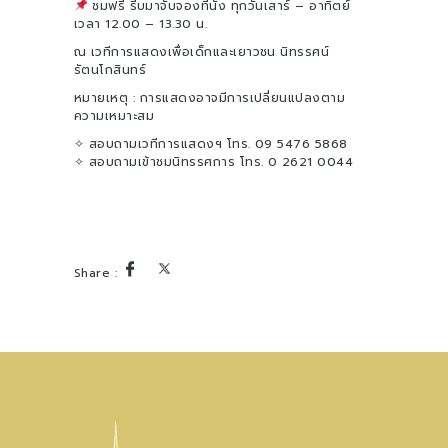
ชมฟรี รีบมาจับจองที่นั่ง ทุกวันเสาร์ – อาทิตย์
เวลา 12.00 – 13.30 น.
ณ เวทีการแสดงเพื่อเด็กและเยาวชน นิทรรศน์
รัตนโกสินทร์
หมายเหตุ : การแสดงอาจมีการเปลี่ยนแปลงตาม
ความเหมาะสม
✧ สอบถามเวทีการแสดงฯ โทร. 09 5476 5868
✧ สอบถามเข้าชมนิทรรศการ โทร. 0 2621 0044