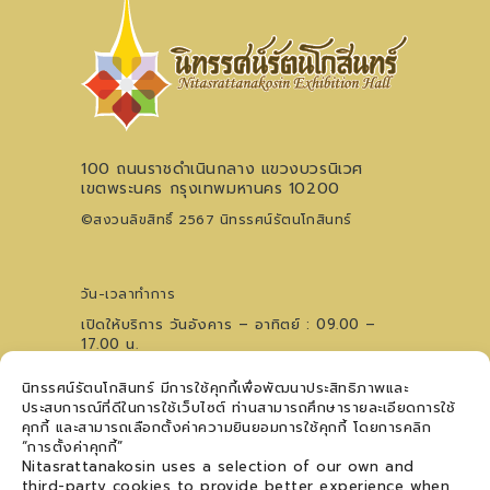
100 ถนนราชดำเนินกลาง แขวงบวรนิเวศ
เขตพระนคร กรุงเทพมหานคร 10200
©สงวนลิขสิทธิ์ 2567 นิทรรศน์รัตนโกสินทร์
วัน-เวลาทำการ
เปิดให้บริการ วันอังคาร – อาทิตย์ : 09.00 –
17.00 น.
ไม่เว้นวันหยุดนักขัตฤกษ์ (ปิดวันจันทร์)
นิทรรศน์รัตนโกสินทร์ มีการใช้คุกกี้เพื่อพัฒนาประสิทธิภาพและ
0 2621 0044
โทรศัพท์
ประสบการณ์ที่ดีในการใช้เว็บไซต์ ท่านสามารถศึกษารายละเอียดการใช้
09 5476 5868
สอบถามเวทีการแสดงฯ
คุกกี้ และสามารถเลือกตั้งค่าความยินยอมการใช้คุกกี้ โดยการคลิก
ติดตามข่าวสาร
“การตั้งค่าคุกกี้”
Nitasrattanakosin uses a selection of our own and
third-party cookies to provide better experience when