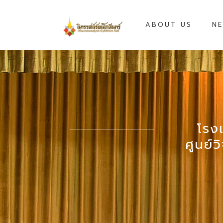
ABOUT US
NE
โรง
ศูนย์