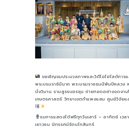
ขอเชิญชมประมวลภาพและวิดีโอไฮไลต์การแสดง
พระบรมราชินีนาถ พระบรมราชชนนีพันปีหลวง พร
นั่งวิมาน รามสูรรบอรชุน ถ่ายทอดอย่างงดงาม
เกษตรศาสตร์ วิทยาเขตกำแพงแสน ศูนย์วิจัยแล
ชมการแสดงได้ฟรีทุกวันเสาร์ – อาทิตย์ เวล
เยาวชน นิทรรศน์รัตนโกสินทร์