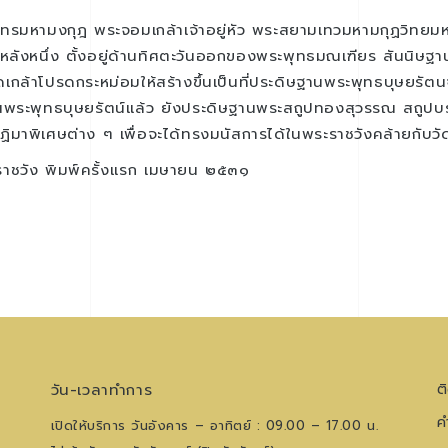
ินทรมหามงกุฎ พระจอมเกล้าเจ้าอยู่หัว พระสยามเทวมหามกุฏวิท
หลังหนึ่ง ตั้งอยู่ด้านทิศตะวันออกของพระพุทธมณเฑียร สันนิษฐานว่
เกล้าโปรดกระหม่อมให้สร้างขึ้นเป็นที่ประดิษฐานพระพุทธบุษยรัต
พระพุทธบุษยรัตน์แล้ว ยังประดิษฐานพระสถูปทองสุวรรณ สถูปบร
ปฏิมาพิเศษต่าง ๆ เพื่อจะได้ทรงมนัสการได้ในพระราชวังคล้ายกับ
ราชวัง พิมพ์ครั้งแรก เมษายน ๒๕๓๑
วัน-เวลาทำการ
ต
ค
เปิดให้บริการ วันอังคาร – อาทิตย์ : 09.00 – 17.00 น.