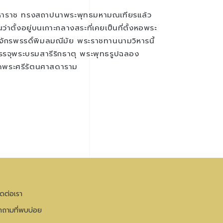
ยมหาราช ทรงสถาปนาพระพุทธมหามณเฑียรแล้ว
าตั้งอยู่บนเกาะกลางสระที่เคยเป็นที่ตั้งหอพระ
นจักรพรรดิ์พิมลมณีมัย พระราชทานนามวิหารนี้
รจุพระบรมสารีริกธาตุ พระพุทธรูปฉลอง
วัดพระศรีรัตนศาสดาราม
ิดต่อเรา
ำถามที่พบบ่อย