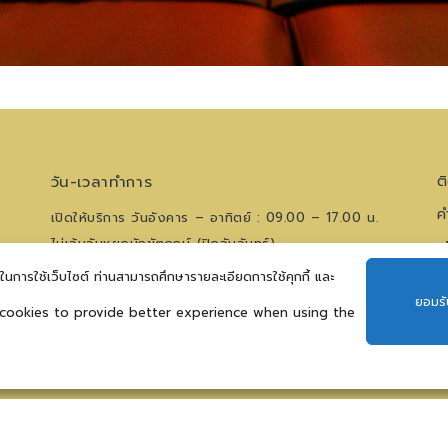
วัน-เวลาทำการ
ต
ค
เปิดให้บริการ วันอังคาร – อาทิตย์ : 09.00 – 17.00 น.
ไม่เว้นวันหยุดนักขัตฤกษ์ (ปิดวันจันทร์)
น
ีในการใช้เว็บไซต์ ท่านสามารถศึกษารายละเอียดการใช้คุกกี้ และ
โทรศัพท์
0 2621 0044
ยอมรั
สอบถามเวทีการแสดงฯ
09 5476 5868
 cookies to provide better experience when using the
ติดตามข่าวสาร