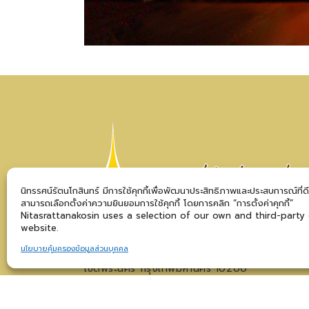
นิทรรศน์รัตนโกสินทร์ มีการใช้คุกกี้เพื่อพัฒนาประสิทธิภาพและประสบการณ์ที่ด
สามารถเลือกตั้งค่าความยินยอมการใช้คุกกี้ โดยการคลิก “การตั้งค่าคุกกี้”
Nitasrattanakosin uses a selection of our own and third-party
website.
นโยบายคุ้มครองข้อมูลส่วนบุคคล
100 ถนนราชดำเนินกลาง แขวงบวรนิเวศ
เขตพระนคร กรุงเทพมหานคร 10200
©สงวนลิขสิทธิ์ 2567 นิทรรศน์รัตนโกสินทร์