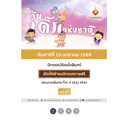
กสินทร์
ปิดให้เข้า
ิ
1
2
3
4