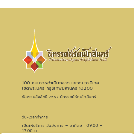
100 ถนนราชดำเนินกลาง แขวงบวรนิเวศ
เขตพระนคร กรุงเทพมหานคร 10200
©สงวนลิขสิทธิ์ 2567 นิทรรศน์รัตนโกสินทร์
วัน-เวลาทำการ
เปิดให้บริการ วันอังคาร – อาทิตย์ : 09.00 –
17.00 น.