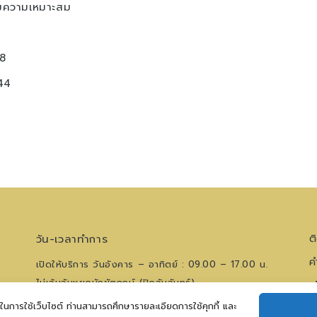
มความเหมาะสม
8
44
วัน-เวลาทำการ
ต
ค
เปิดให้บริการ วันอังคาร – อาทิตย์ : 09.00 – 17.00 น.
ไม่เว้นวันหยุดนักขัตฤกษ์ (ปิดวันจันทร์)
น
ีในการใช้เว็บไซต์ ท่านสามารถศึกษารายละเอียดการใช้คุกกี้ และ
โทรศัพท์
0 2621 0044