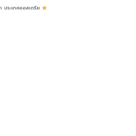
นา ประเทศออสเตรีย