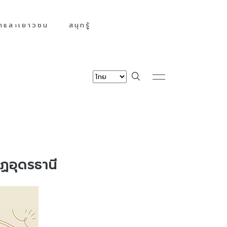
็กและเยาวชน
สนุกรู้
ฏอุดรธานี