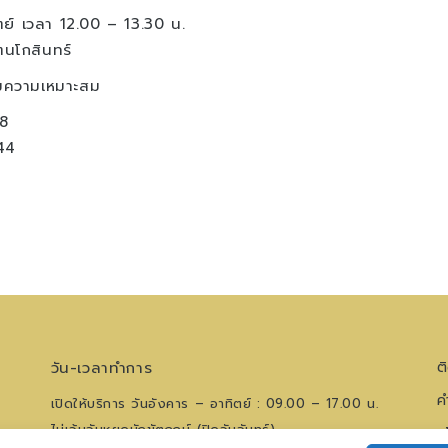
ิตย์ เวลา 12.00 – 13.30 น.
ตนโกสินทร์
มความเหมาะสม
8
44
วัน-เวลาทำการ
ต
ค
เปิดให้บริการ วันอังคาร – อาทิตย์ : 09.00 – 17.00 น.
ไม่เว้นวันหยุดนักขัตฤกษ์ (ปิดวันจันทร์)
น