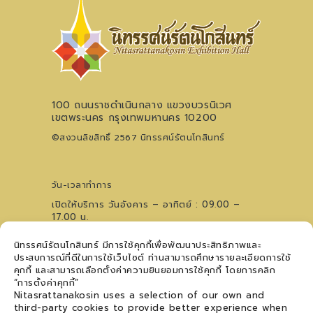
100 ถนนราชดำเนินกลาง แขวงบวรนิเวศ
เขตพระนคร กรุงเทพมหานคร 10200
©สงวนลิขสิทธิ์ 2567 นิทรรศน์รัตนโกสินทร์
วัน-เวลาทำการ
เปิดให้บริการ วันอังคาร – อาทิตย์ : 09.00 –
17.00 น.
ไม่เว้นวันหยุดนักขัตฤกษ์ (ปิดวันจันทร์)
นิทรรศน์รัตนโกสินทร์ มีการใช้คุกกี้เพื่อพัฒนาประสิทธิภาพและ
0 2621 0044
โทรศัพท์
ประสบการณ์ที่ดีในการใช้เว็บไซต์ ท่านสามารถศึกษารายละเอียดการใช้
09 5476 5868
สอบถามเวทีการแสดงฯ
คุกกี้ และสามารถเลือกตั้งค่าความยินยอมการใช้คุกกี้ โดยการคลิก
ติดตามข่าวสาร
“การตั้งค่าคุกกี้”
Nitasrattanakosin uses a selection of our own and
third-party cookies to provide better experience when