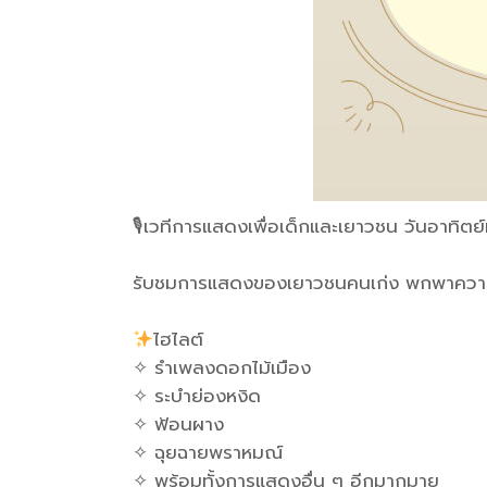
🎙เวทีการแสดงเพื่อเด็กและเยาวชน วันอาทิตย
รับชมการแสดงของเยาวชนคนเก่ง พกพาความส
ไฮไลต์
✧ รำเพลงดอกไม้เมือง
✧ ระบำย่องหงิด
✧ ฟ้อนผาง
✧ ฉุยฉายพราหมณ์
✧ พร้อมทั้งการแสดงอื่น ๆ อีกมากมาย