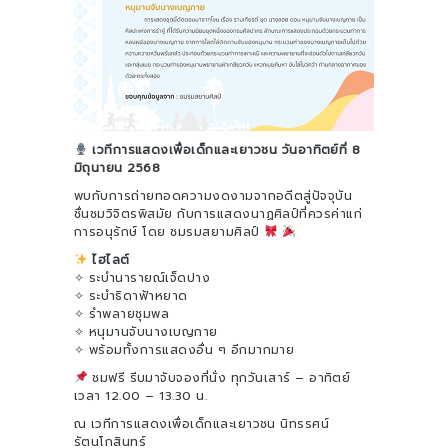
เวทีการแสดงเพื่อเด็กและเยาวชน วันอาทิตย์ที่ 8
มิถุนายน 2568
พบกับการถ่ายทอดความงดงามจากอดีตสู่ปัจจุบัน
ชื่นชมวิจิตรพิสมัย กับการแสดงนาฏศิลป์ที่ควรค่าแก่
การอนุรักษ์ โดย ชมรมสยามศิลป์
ไฮไลต์
✧ ระบำนารายณ์เจ็ดปาง
✧ ระบำธิดาฟ้าหยาด
✧ รำพลายชุมพล
✧ หนุมานจับนางเบญกาย
✧ พร้อมทั้งการแสดงอื่น ๆ อีกมากมาย
ชมฟรี รีบมาจับจองที่นั่ง ทุกวันเสาร์ – อาทิตย์
เวลา 12.00 – 13.30 น.
ณ เวทีการแสดงเพื่อเด็กและเยาวชน นิทรรศน์
รัตนโกสินทร์