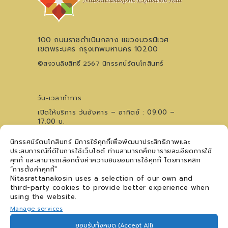
100 ถนนราชดำเนินกลาง แขวงบวรนิเวศ
เขตพระนคร กรุงเทพมหานคร 10200
©สงวนลิขสิทธิ์ 2567 นิทรรศน์รัตนโกสินทร์
วัน-เวลาทำการ
เปิดให้บริการ วันอังคาร – อาทิตย์ : 09.00 –
17.00 น.
ไม่เว้นวันหยุดนักขัตฤกษ์ (ปิดวันจันทร์)
นิทรรศน์รัตนโกสินทร์ มีการใช้คุกกี้เพื่อพัฒนาประสิทธิภาพและ
0 2621 0044
โทรศัพท์
ประสบการณ์ที่ดีในการใช้เว็บไซต์ ท่านสามารถศึกษารายละเอียดการใช้
09 5476 5868
สอบถามเวทีการแสดงฯ
คุกกี้ และสามารถเลือกตั้งค่าความยินยอมการใช้คุกกี้ โดยการคลิก
ติดตามข่าวสาร
“การตั้งค่าคุกกี้”
Nitasrattanakosin uses a selection of our own and
third-party cookies to provide better experience when
using the website.
Manage services
ติดต่อเรา
ยอมรับทั้งหมด (Accept All)