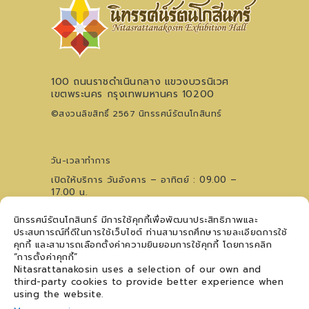
100 ถนนราชดำเนินกลาง แขวงบวรนิเวศ
เขตพระนคร กรุงเทพมหานคร 10200
©สงวนลิขสิทธิ์ 2567 นิทรรศน์รัตนโกสินทร์
วัน-เวลาทำการ
เปิดให้บริการ วันอังคาร – อาทิตย์ : 09.00 –
17.00 น.
ไม่เว้นวันหยุดนักขัตฤกษ์ (ปิดวันจันทร์)
นิทรรศน์รัตนโกสินทร์ มีการใช้คุกกี้เพื่อพัฒนาประสิทธิภาพและ
0 2621 0044
โทรศัพท์
ประสบการณ์ที่ดีในการใช้เว็บไซต์ ท่านสามารถศึกษารายละเอียดการใช้
09 5476 5868
สอบถามเวทีการแสดงฯ
คุกกี้ และสามารถเลือกตั้งค่าความยินยอมการใช้คุกกี้ โดยการคลิก
ติดตามข่าวสาร
“การตั้งค่าคุกกี้”
Nitasrattanakosin uses a selection of our own and
third-party cookies to provide better experience when
using the website.