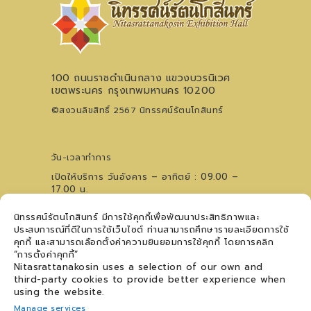
100 ถนนราชดำเนินกลาง แขวงบวรนิเวศ
เขตพระนคร กรุงเทพมหานคร 10200
©สงวนลิขสิทธิ์ 2567 นิทรรศน์รัตนโกสินทร์
วัน-เวลาทำการ
เปิดให้บริการ วันอังคาร – อาทิตย์ : 09.00 –
17.00 น.
ไม่เว้นวันหยุดนักขัตฤกษ์ (ปิดวันจันทร์)
นิทรรศน์รัตนโกสินทร์ มีการใช้คุกกี้เพื่อพัฒนาประสิทธิภาพและ
0 2621 0044
โทรศัพท์
ประสบการณ์ที่ดีในการใช้เว็บไซต์ ท่านสามารถศึกษารายละเอียดการใช้
09 5476 5868
สอบถามเวทีการแสดงฯ
คุกกี้ และสามารถเลือกตั้งค่าความยินยอมการใช้คุกกี้ โดยการคลิก
ติดตามข่าวสาร
“การตั้งค่าคุกกี้”
Nitasrattanakosin uses a selection of our own and
third-party cookies to provide better experience when
using the website.
Manage services