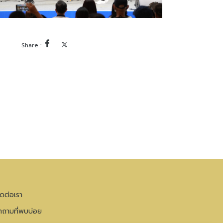
ิดต่อเรา
ำถามที่พบบ่อย