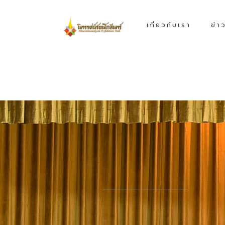
เกี่ยวกับเรา
ข่า