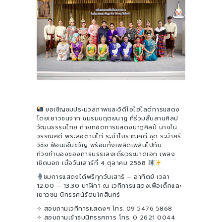
ขอเชิญชมประมวลภาพและวิดีโอไฮไลต์การแสดง
โดยเยาวชนจาก ชมรมนฤตยนาฏ ที่ร่วมสืบสานศิลป
วัฒนธรรมไทย ถ่ายทอดการแสดงนาฏศิลป์ นางใน
วรรณคดี พระลอตามไก่ ระบำโบราณคดี ชุด ระบำศรี
วิชัย ฟ้อนเอิ้นขวัญ พร้อมทั้งเพลิดเพลินไปกับ
ท่วงทำนองของการบรรเลงเดี่ยวระนาดเอก เพลง
เชิดนอก เมื่อวันเสาร์ที่ 4 ตุลาคม 2568
ชมการแสดงได้ฟรีทุกวันเสาร์ – อาทิตย์ เวลา
12.00 – 13.30 นาฬิกา ณ เวทีการแสดงเพื่อเด็กและ
เยาวชน นิทรรศน์รัตนโกสินทร์
✧ สอบถามเวทีการแสดงฯ โทร. 09 5476 5868
✧ สอบถามเข้าชมนิทรรศการ โทร. 0 2621 0044