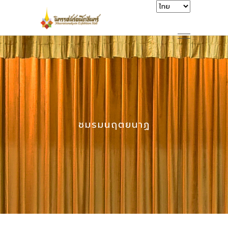
ชมรมนฤตยนาฏ