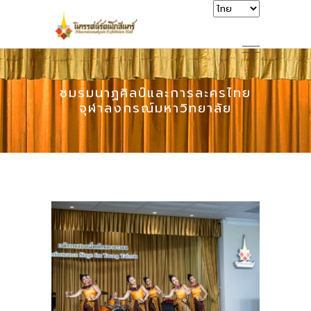
ชมรมนาฏศิลป์และการละครไทย
จุฬาลงกรณ์มหาวิทยาลัย