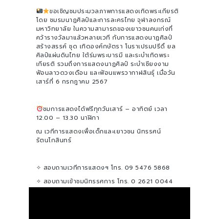
ขอเชิญชมประมวลภาพการแสดงเทิดพระเกียรติ
โดย ชมรมนาฏศิลป์และการละครไทย จุฬาลงกรณ์
มหาวิทยาลัย ในความสามารถของเยาวชนคนเก่งที่
คว้ารางวัลมาแล้วหลายเวที กับการแสดงนาฏศิลป์
สร้างสรรค์ ชุด เทิดองค์กษัตรา โนราเปรมปรีดิ์ ยล
ศิลป์แผ่นดินไทย ใต้ร่มพระบารมี และระบำเทิดพระ
เกียรติ รวมถึงการแสดงนาฏศิลป์ ระบำเชียงงาม
ฟ้อนลาวดวงเดือน และฟ้อนแพรวากาฬสินธุ์ เมื่อวัน
เสาร์ที่ 6 กรกฎาคม 2567
ชมการแสดงได้ฟรีทุกวันเสาร์ – อาทิตย์ เวลา
12.00 – 13.30 นาฬิกา
ณ เวทีการแสดงเพื่อเด็กและเยาวชน นิทรรศน์
รัตนโกสินทร์
✧ สอบถามเวทีการแสดงฯ โทร. 09 5476 5868
✧ สอบถามเข้าชมนิทรรศการ โทร. 0 2621 0044