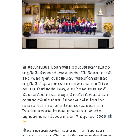
ขอเชิญชมประมวลภาพและวิดีโอไฮไลต์การแสดง
นาฏศิลป์สร้างสรรค์ เพลง องค์ราชินีศรีสยาม การขับ
ร้อง เพลง ผู้หญิงของแผ่นดิน พร้อมทั้งการแสดง
นาฏศิลป์ รำฉุยฉายเบญกาย รำเพลงคอกระเช้าโจง
กระเบน รำสวัสดิรักษาหญิง ระบำดอกบัวประยุกต์
ฟ้อนชมเดือน การแสดงชุด บ้านเกิดเมืองนอน และ
การแสดงพื้นบ้านอีสาน โปงลางนางไห โดยน้อง
เยาวชน ๆจาก ชมรมศิลปวัฒนธรรมอัมพวา และ
โรงเรียนสารสาสน์วิเทศสมุทรสงคราม จังหวัด
สมุทรสงคราม เมื่อวันอาทิตย์ที่ 7 มิถุนายน 2569
ชมการแสดงได้ฟรีทุกวันเสาร์ – อาทิตย์ เวลา