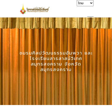
ชมรมศิลปวัฒนธรรมอัมพวา และ
โรงเรียนสารสาสน์วิเทศ
สมุทรสงคราม จังหวัด
สมุทรสงคราม