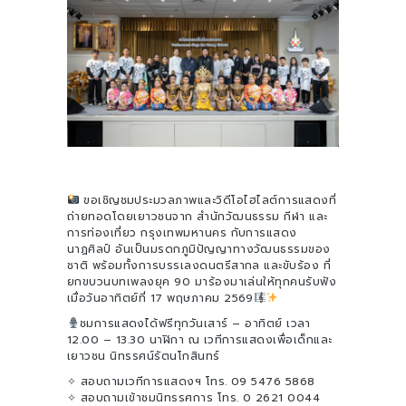
ขอเชิญชมประมวลภาพและวิดีโอไฮไลต์การแสดงที่
ถ่ายทอดโดยเยาวชนจาก สำนักวัฒนธรรม กีฬา และ
การท่องเที่ยว กรุงเทพมหานคร กับการแสดง
นาฏศิลป์ อันเป็นมรดกภูมิปัญญาทางวัฒนธรรมของ
ชาติ พร้อมทั้งการบรรเลงดนตรีสากล และขับร้อง ที่
ยกขบวนบทเพลงยุค 90 มาร้องมาเล่นให้ทุกคนรับฟัง
เมื่อวันอาทิตย์ที่ 17 พฤษภาคม 2569
ชมการแสดงได้ฟรีทุกวันเสาร์ – อาทิตย์ เวลา
12.00 – 13.30 นาฬิกา ณ เวทีการแสดงเพื่อเด็กและ
เยาวชน นิทรรศน์รัตนโกสินทร์
✧ สอบถามเวทีการแสดงฯ โทร. 09 5476 5868
✧ สอบถามเข้าชมนิทรรศการ โทร. 0 2621 0044