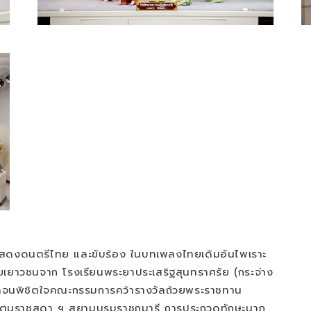
สดงดนตรีไทย และขับร้อง ในบทเพลงไทยเดิมอันไพเราะ
เยาวชนจาก โรงเรียนพระยาประเสริฐสุนทราศรัย (กระจ่าง
ดาจนพิชิตใจคณะกรรมการคว้ารางวัลถ้วยพระราชทาน
รัตนราชสุดา ฯ สยามบรมราชกุมารี การประกวดทักษะนาฏ