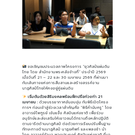
ขอเชิญชมประมวลภาพโครงการ “ยุวศิลป์แผ่นดิน
ไทย โดย สำนักงานพระคลังข้างที่” ประจำปี 2569
เมื่อวันที่ 21 – 22 และ 30 เมษายน 2569 ที่ผ่านมา
กับเส้นทางแห่งการสืบสานและสร้างสรรค์งาน
นาฏศิลป์ไทยให้คงอยู่คู่แผ่นดิน
เริ่มต้นด้วยสิริมงคลพร้อมฝึกปรือท่วงท่า 21
เมษายน :
ด้วยบรรยากาศอันอบอุ่น กับพิธีเปิดโครง
การฯ ก่อนเข้าสู่ช่วงเวลาสำคัญคือ “พิธีคำนับครู” โดย
อาจารย์ไพฑูรย์ เข้มแข็ง ศิลปินแห่งชาติ เพื่อร่วม
อนุรักษ์และส่งเสริมให้เยาวชนได้ทราบถึงหลักปฏิบัติ
ตามจารีตด้านนาฏศิลป์ ต่อด้วยการเรียนปรับพื้นฐาน
ทักษะทางด้านนาฏศิลป์ นาฏยศัพท์ และเพลงช้า นำ
โดย อาจารย์รัจนา พวงประยงค์ ศิลปินแห่งชาติ ที่มา