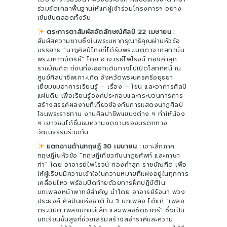
ร่วมขัดเกลาพื้นฐานให้แก่ผู้เข้าร่วมโครงการฯ อย่าง
เข้มข้นตลอดทั้งวัน
ตระการตาสัมผัสอัตลักษณ์ศิลป์ 22 เมษายน :
สัมผัสความซาบซึ้งในพระมหากรุณาธิคุณผ่านหัวข้อ
บรรยาย “นาฏศิลป์ไทยที่ได้รับพระเมตตาจากสถาบัน
พระมหากษัตริย์” โดย อาจารย์ไพโรจน์ ทองคำสุก
ราชบัณฑิต ก่อนที่จะออกเดินทางไปเปิดโลกทัศน์ ณ
ศูนย์ศิลปาชีพเกาะเกิด จังหวัดพระนครศรีอยุธยา
เยี่ยมชมอาคารเรียนรู้ – เรื่อง – โขน และอาคารศิลป์
แผ่นดิน เพื่อเรียนรู้องค์ประกอบและกระบวนการการ
สร้างสรรค์ผลงานที่เกี่ยวข้องกับการแสดงนาฏศิลป์
โขนพระราชทาน งานศิลปาชีพแขนงต่าง ๆ ทำให้น้อง
ๆ เยาวชนได้ชื่นชมความงดงามของมรดกทาง
วัฒนธรรมร่วมกัน
แตกฉานด้านทฤษฎี 30 เมษายน :
เจาะลึกภาค
ทฤษฎีในหัวข้อ “ทฤษฎีเกี่ยวกับนาฏยศัพท์ และภาษา
ท่า” โดย อาจารย์ไพโรจน์ ทองคำสุก ราชบัณฑิต เพื่อ
ให้ผู้เรียนมีความเข้าใจในความหมายที่แฝงอยู่ในทุกการ
เคลื่อนไหว พร้อมปิดท้ายด้วยการฝึกปฏิบัติใน
บทเพลงหน้าพาทย์สำคัญ นำโดย อาจารย์รัจนา พวง
ประยงค์ ศิลปินแห่งชาติ ใน 3 บทเพลง ได้แก่ “เพลง
ตระนิมิต เพลงบทแม่เล็ก และเพลงซัดชาตรี” ซึ่งเป็น
บทเรียนชั้นสูงที่ช่วยเสริมสร้างสง่าราศีและความ