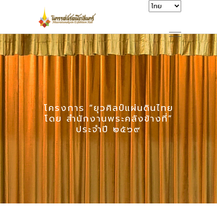
โครงการ “ยุวศิลป์แผ่นดินไทย
โดย สำนักงานพระคลังข้างที่”
ประจำปี ๒๕๖๙