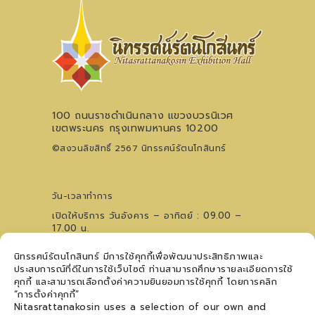
100 ถนนราชดำเนินกลาง แขวงบวรนิเวศ
เขตพระนคร กรุงเทพมหานคร 10200
©สงวนลิขสิทธิ์ 2567 นิทรรศน์รัตนโกสินทร์
วัน-เวลาทำการ
เปิดให้บริการ วันอังคาร – อาทิตย์ : 09.00 –
17.00 น.
ไม่เว้นวันหยุดนักขัตฤกษ์ (ปิดวันจันทร์)
นิทรรศน์รัตนโกสินทร์ มีการใช้คุกกี้เพื่อพัฒนาประสิทธิภาพและ
0 2621 0044
โทรศัพท์
ประสบการณ์ที่ดีในการใช้เว็บไซต์ ท่านสามารถศึกษารายละเอียดการใช้
09 5476 5868
สอบถามเวทีการแสดงฯ
คุกกี้ และสามารถเลือกตั้งค่าความยินยอมการใช้คุกกี้ โดยการคลิก
ติดตามข่าวสาร
“การตั้งค่าคุกกี้”
Nitasrattanakosin uses a selection of our own and