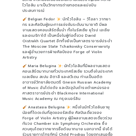
ไวโอลิน มาเป็นวิทยากรถ่ายทอดและแบ่งปัน
ประสบการณ์
Belgian Fedor
: นักไวโอลิน – วิโอลา วาทยา
กร และศิลปินผู้ชนะการแข่งขันระดับนานาชาติ มีผล
งานแสดงคอนเสิร์ตชั้นนำ ทั้งในรัสเซีย ยุโรป เอเชีย
และอเมริกาใต้ เป็นหนึ่งในผู้ก่อตั้งวง David
Oistrakh Quartet อีกทั้งยังเป็นศาสตราจารย์ประจำ
The Moscow State Tchaikovsky Conservaroty
และผู้อำนวยการฝ่ายศิลป์ของ Forge of Violin
Artistry
Maria Belugina
: นักไวโอลินที่มีผลงานแสดง
คอนเสิร์ตมากมายทั่วประเทศรัสเซีย รวมถึงในประเทศ
เบลเยียม สเปน อิตาลี และสวีเดน ท่านเป็นอดีต
อาจารย์วิทยาลัยดนตรี Gnesin Russian Academy
of Music อันโด่งดัง และปัจจุบันดำรงตำแหน่งรอง
ศาสตราจารย์ประจำ Blackmore International
Music Academy ณ กรุงเบอร์ลิน
Anastasia Belugina
: หนึ่งในนักไวโอลินอายุ
น้อยที่โดดเด่นที่สุดของรัสเซีย ศิลปินเดี่ยวของ
Forge of Violin Artistry ผู้มีผลงานแสดงเดี่ยวร่วม
กับวง Chamber และ Symphony Orchestra ซึ่ง
ควบคุมโดยวาทยากรชื่อดังมากมาย นอกจากนี้ ยังได้
ร่วมรายการโทรทัศน์ Child Prodigy โดยถูกเสนอชื่อ