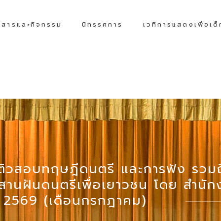
วสารและกิจกรรม
นิทรรศการ
เวทีการแสดงเพื่อเด
ติวสอบทฤษฎีดนตรี และการฟัง รวมถึ
สานฝันดนตรีเพื่อเยาวชน โดย สำนักงาน
ี 2569 (เดือนกรกฎาคม)