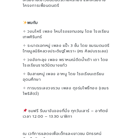
เครือข่ายเยาวชนดนตรีไทยศรทอง และเครือข่าย
โครงการเพื่อนดนตรี
พบกับ
✧ วงมโหรี เพลง โหมโรงแขกมอญ โดย โรงเรียน
เทพศิรินทร์
✧ ระนาดเอกหมู่ เพลง แป๊ะ 3 ชั้น โดย ชมรมดนตรี
ไทยมูลนิธิหลวงประดิษฐไพเราะ (ศร ศิลปบรรเลง)
✧ วงอังกะลุง เพลง พราหมณ์ดีดน้ำเต้า เถา โดย
โรงเรียนราชวินิตบางแก้ว
✧ ขิมสายหมู่ เพลง อาหนู โดย โรงเรียนเตรียม
อุดมศึกษา
✧ การบรรเลงวงรวม เพลง ดุจร่มโพธิ์ทอง (เขมร
โพธิสัตว์)
ชมฟรี รีบมาจับจองที่นั่ง ทุกวันเสาร์ – อาทิตย์
เวลา 12.00 – 13.30 นาฬิกา
ณ เวทีการแสดงเพื่อเด็กและเยาวชน นิทรรศน์