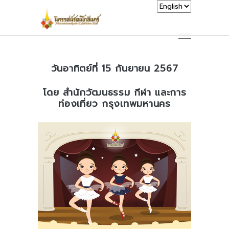
วันอาทิตย์ที่ 15 กันยายน 2567
โดย สำนักวัฒนธรรม กีฬา และการ
ท่องเที่ยว กรุงเทพมหานคร