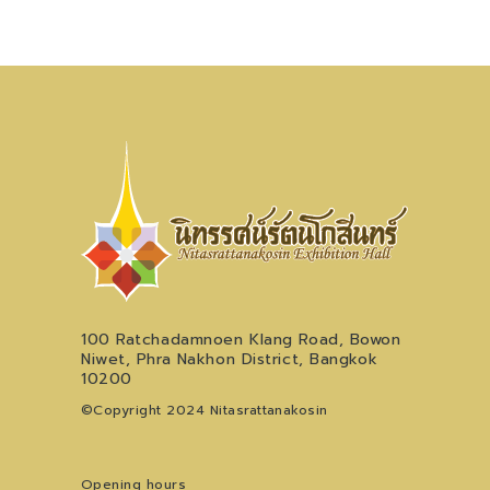
100 Ratchadamnoen Klang Road, Bowon
Niwet, Phra Nakhon District, Bangkok
10200
©Copyright 2024 Nitasrattanakosin
Opening hours