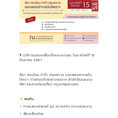
🎙 เวทีการแสดงเพื่อเด็กและเยาวชน วันอาทิตย์ที่ 15
กันยายน 2567
ลีลา อ่อนโยน ท่ารำ อ่อนหวาน และเพลงสากลอัน
ไพเราะ ถ่ายทอดโดยเยาวชนจาก สำนักวัฒนธรรม
กีฬา และการท่องเที่ยว กรุงเทพมหานคร
พบกับ
✧ การแสดงบัลเลต์ ชุด ความหวัง ความสวยงาม
✧ ฟ้อนเอิ้นขวัญ