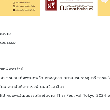
ละงดงาม
วัฒนธรรม
รเทพีพลารักษ์
เจ้า กรมสมเด็จพระเทพรัตนราชสุดาฯ สยามบรมราชกุมารี การแข่ง
โดย สถาบันคีตกาญจน์ ดนตรีและลีลา
รติไปเผยแพร่วัฒนธรรมไทยในงาน Thai Festival Tokyo 2024 ณ 