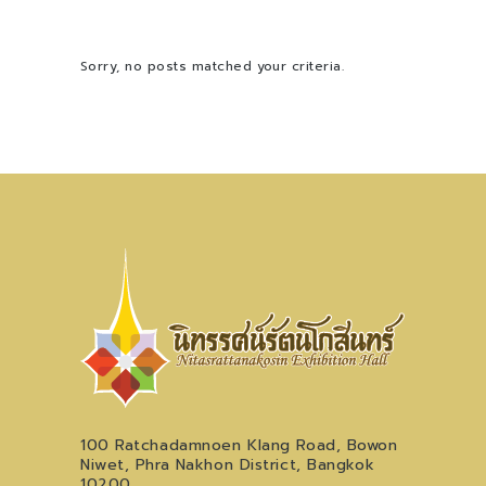
Sorry, no posts matched your criteria.
100 Ratchadamnoen Klang Road, Bowon
Niwet, Phra Nakhon District, Bangkok
10200