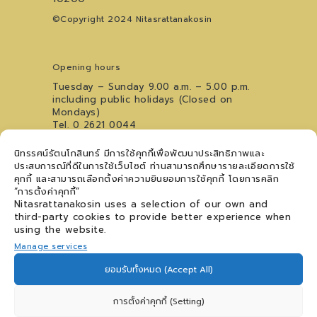
©Copyright 2024 Nitasrattanakosin
Opening hours
Tuesday – Sunday 9.00 a.m. – 5.00 p.m.
including public holidays (Closed on
Mondays)
Tel. 0 2621 0044
For inquiries regarding the Youth Art
นิทรรศน์รัตนโกสินทร์ มีการใช้คุกกี้เพื่อพัฒนาประสิทธิภาพและ
Performance Stage, please contact
09
ประสบการณ์ที่ดีในการใช้เว็บไซต์ ท่านสามารถศึกษารายละเอียดการใช้
5476 5868
คุกกี้ และสามารถเลือกตั้งค่าความยินยอมการใช้คุกกี้ โดยการคลิก
Follow us
“การตั้งค่าคุกกี้”
Nitasrattanakosin uses a selection of our own and
third-party cookies to provide better experience when
using the website.
Manage services
Contact us
ยอมรับทั้งหมด (Accept All)
FAQs
Personal Data Protection Policy
การตั้งค่าคุกกี้ (Setting)