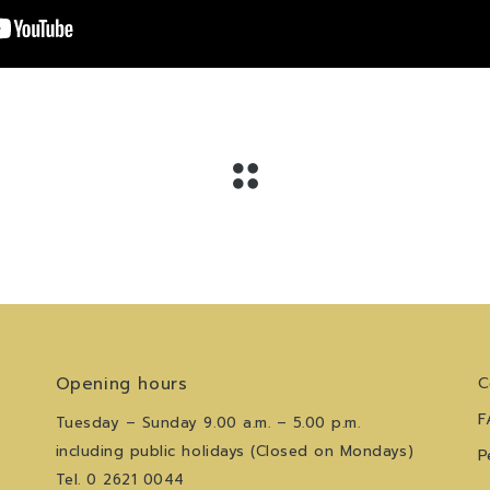
Opening hours
C
F
Tuesday – Sunday 9.00 a.m. – 5.00 p.m.
including public holidays (Closed on Mondays)
P
Tel. 0 2621 0044