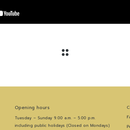
Opening hours
C
F
Tuesday – Sunday 9.00 a.m. – 5.00 p.m.
including public holidays (Closed on Mondays)
P