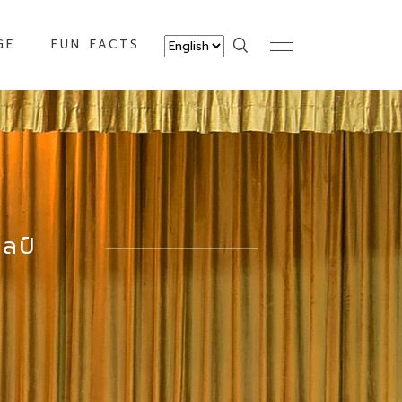
GE
FUN FACTS
ลป์