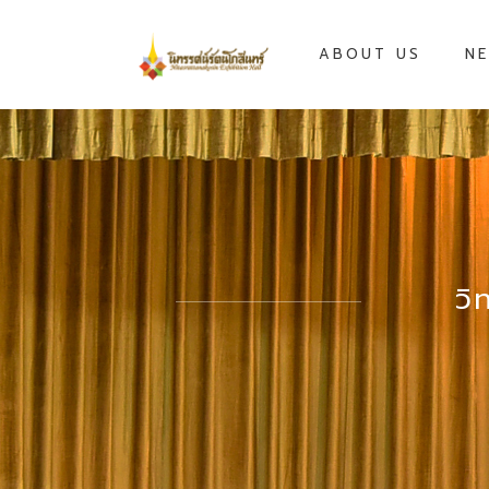
ABOUT US
NE
วิ