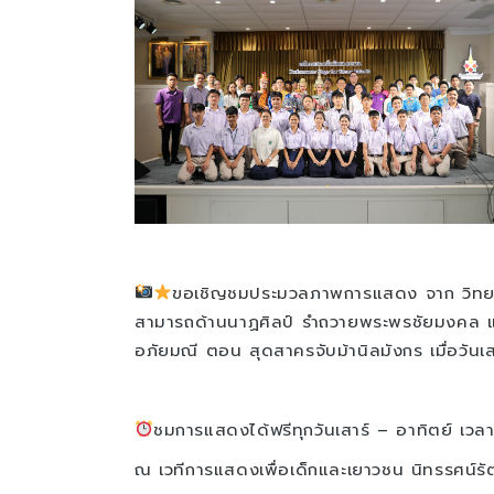
ขอเชิญชมประมวลภาพการแสดง จาก วิทยา
สามารถด้านนาฏศิลป์ รำถวายพระพรชัยมงคล แล
อภัยมณี ตอน สุดสาครจับม้านิลมังกร เมื่อวันเส
ชมการแสดงได้ฟรีทุกวันเสาร์ – อาทิตย์ เวล
ณ เวทีการแสดงเพื่อเด็กและเยาวชน นิทรรศน์รั