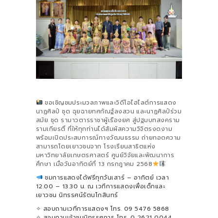
ขอเชิญชมประมวลภาพและวิดีโอไฮไลต์การแสดง
นาฏศิลป์ ชุด ฉุยฉายทศกัณฐ์ลงสวน และนาฏศิลป์ร่วม
สมัย ชุด รามาวตารราชาผู้เรืองยศ สู่ปฐมบทสงคราม
รามเกียรติ์ ที่ให้ทุกท่านได้สัมผัสความวิจิตรงดงาม
พร้อมเปิดประสบการณ์ทางวัฒนธรรม ถ่ายทอดความ
สามารถโดยเยาวชนจาก โรงเรียนสาธิตแห่ง
มหาวิทยาลัยเกษตรศาสตร์ ศูนย์วิจัยและพัฒนาการ
ศึกษา เมื่อวันอาทิตย์ที่ 13 กรกฎาคม 2568
ชมการแสดงได้ฟรีทุกวันเสาร์ – อาทิตย์ เวลา
12.00 – 13.30 น. ณ เวทีการแสดงเพื่อเด็กและ
เยาวชน นิทรรศน์รัตนโกสินทร์
✧ สอบถามเวทีการแสดงฯ โทร. 09 5476 5868
✧ สอบถามเข้าชมนิทรรศการ โทร. 0 2621 0044