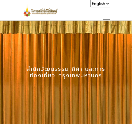
สำนักวัฒนธรรม กีฬา และการ
ท่องเที่ยว กรุงเทพมหานคร