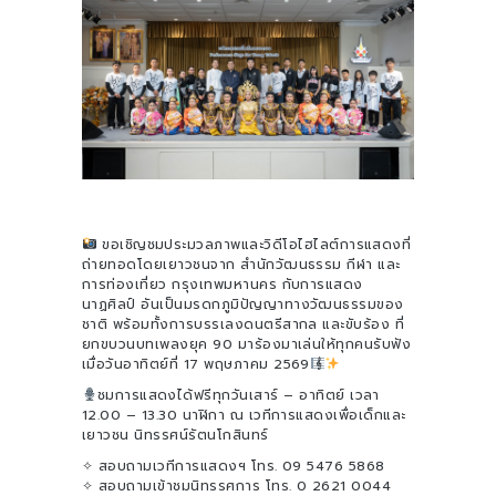
ขอเชิญชมประมวลภาพและวิดีโอไฮไลต์การแสดงที่
ถ่ายทอดโดยเยาวชนจาก สำนักวัฒนธรรม กีฬา และ
การท่องเที่ยว กรุงเทพมหานคร กับการแสดง
นาฏศิลป์ อันเป็นมรดกภูมิปัญญาทางวัฒนธรรมของ
ชาติ พร้อมทั้งการบรรเลงดนตรีสากล และขับร้อง ที่
ยกขบวนบทเพลงยุค 90 มาร้องมาเล่นให้ทุกคนรับฟัง
เมื่อวันอาทิตย์ที่ 17 พฤษภาคม 2569
ชมการแสดงได้ฟรีทุกวันเสาร์ – อาทิตย์ เวลา
12.00 – 13.30 นาฬิกา ณ เวทีการแสดงเพื่อเด็กและ
เยาวชน นิทรรศน์รัตนโกสินทร์
✧ สอบถามเวทีการแสดงฯ โทร. 09 5476 5868
✧ สอบถามเข้าชมนิทรรศการ โทร. 0 2621 0044