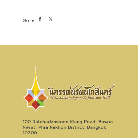
100 Ratchadamnoen Klang Road, Bowon
Niwet, Phra Nakhon District, Bangkok
10200