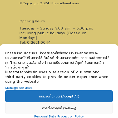
©Copyright 2024 Nitasrattanakosin
Opening hours
Tuesday – Sunday 9.00 a.m. – 5.00 p.m.
including public holidays (Closed on
Mondays)
Tel. 0 2621 0044
For inquiries regarding the Youth Art
นิทรรศน์รัตนโกสินทร์ มีการใช้คุกกี้เพื่อพัฒนาประสิทธิภาพและ
Performance Stage, please contact
09
ประสบการณ์ที่ดีในการใช้เว็บไซต์ ท่านสามารถศึกษารายละเอียดการใช้
5476 5868
คุกกี้ และสามารถเลือกตั้งค่าความยินยอมการใช้คุกกี้ โดยการคลิก
Follow us
“การตั้งค่าคุกกี้”
Nitasrattanakosin uses a selection of our own and
third-party cookies to provide better experience when
using the website.
Manage services
Contact us
ยอมรับทั้งหมด (Accept All)
FAQs
Personal Data Protection Policy
การตั้งค่าคุกกี้ (Setting)
Personal Data Protection Policy