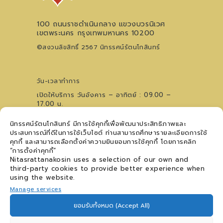
100 ถนนราชดำเนินกลาง แขวงบวรนิเวศ
เขตพระนคร กรุงเทพมหานคร 10200
©สงวนลิขสิทธิ์ 2567 นิทรรศน์รัตนโกสินทร์
วัน-เวลาทำการ
เปิดให้บริการ วันอังคาร – อาทิตย์ : 09.00 –
17.00 น.
ไม่เว้นวันหยุดนักขัตฤกษ์ (ปิดวันจันทร์)
นิทรรศน์รัตนโกสินทร์ มีการใช้คุกกี้เพื่อพัฒนาประสิทธิภาพและ
0 2621 0044
โทรศัพท์
ประสบการณ์ที่ดีในการใช้เว็บไซต์ ท่านสามารถศึกษารายละเอียดการใช้
09 5476 5868
สอบถามเวทีการแสดงฯ
คุกกี้ และสามารถเลือกตั้งค่าความยินยอมการใช้คุกกี้ โดยการคลิก
ติดตามข่าวสาร
“การตั้งค่าคุกกี้”
Nitasrattanakosin uses a selection of our own and
third-party cookies to provide better experience when
using the website.
Manage services
ติดต่อเรา
ยอมรับทั้งหมด (Accept All)
คำถามที่พบบ่อย