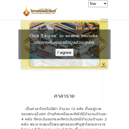
Click 'I agree' to enable Youtube
นโยบายคุ้มครองข้อมูลส่วนบุคคล
I agree
ศาลาราย
เป็นศาลาโถงไม่มีฝา จำนวน 12 หลัง ตั้งอยู่ราย
รอบพระอุโบสถ ด้านทิศเหนือและทิศใต้มีจำนวนด้านละ
4 หลัง ทิศตะวันออกและทิศตะวันตกมีจำนวนด้านละ 2
หลัง พระบาทสมเด็จพระพุทธยอดฟ้าจุฬาโลกมหาราช