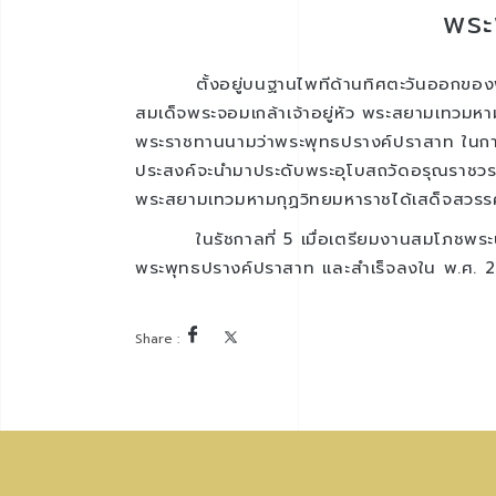
พระ
ตั้งอยู่บนฐานไพทีด้านทิศตะวันออกขอ
สมเด็จพระจอมเกล้าเจ้าอยู่หัว พระสยามเทวมห
พระราชทานนามว่าพระพุทธปรางค์ปราสาท ในการก่อสร
ประสงค์จะนำมาประดับพระอุโบสถวัดอรุณราชวราร
พระสยามเทวมหามกุฏวิทยมหาราชได้เสด็จสวรร
ในรัชกาลที่ 5 เมื่อเตรียมงานสมโภชพ
พระพุทธปรางค์ปราสาท และสําเร็จลงใน พ.ศ.