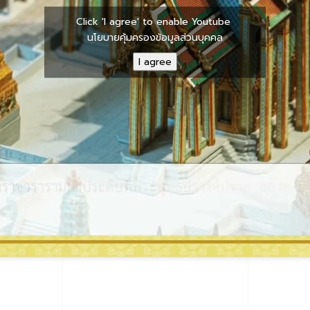
Click 'I agree' to enable Youtube
นโยบายคุ้มครองข้อมูลส่วนบุคคล
I agree