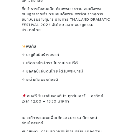
มหาวิทยาลัย
ที่คว้ารางวัลชนะเลิศ ถ้วยพระราชทาน สมเด็จพระ
กนิษฐาธิราชเจ้า กรมสมเด็จพระเทพรัตนราชสุดาฯ
สยามบรมราชกุมารี รายการ THAILAND DRAMATIC
FESTIVAL 2024 จัดโดย สมาคมนาฏกรรม
ประเทศไทย
พบกับ
✧ นาฏศิลป์สร้างสรรค์
✧ เทิดองค์กษัตรา โนราเปรมปรีดิ์
✧ ยลศิลป์แผ่นดินไทย ใต้ร่มพระบารมี
✧ ระบำเทิดพระเกียรติ
ชมฟรี รีบมาจับจองที่นั่ง ทุกวันเสาร์ – อาทิตย์
เวลา 12.00 – 13.30 นาฬิกา
ณ เวทีการแสดงเพื่อเด็กและเยาวชน นิทรรศน์
รัตนโกสินทร์
หมายเหตุ : การแสดงอาจมีการเปลี่ยนแปลงตาม