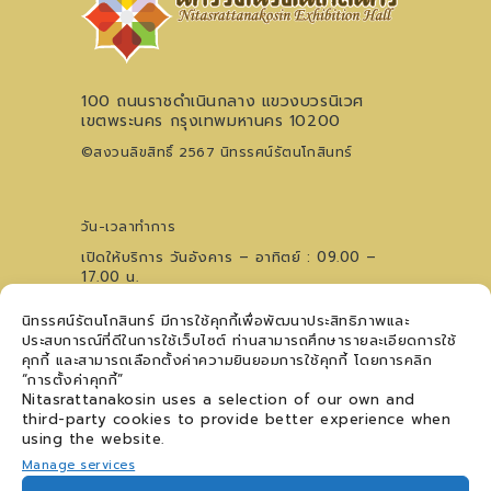
100 ถนนราชดำเนินกลาง แขวงบวรนิเวศ
เขตพระนคร กรุงเทพมหานคร 10200
©สงวนลิขสิทธิ์ 2567 นิทรรศน์รัตนโกสินทร์
วัน-เวลาทำการ
เปิดให้บริการ วันอังคาร – อาทิตย์ : 09.00 –
17.00 น.
ไม่เว้นวันหยุดนักขัตฤกษ์ (ปิดวันจันทร์)
นิทรรศน์รัตนโกสินทร์ มีการใช้คุกกี้เพื่อพัฒนาประสิทธิภาพและ
0 2621 0044
โทรศัพท์
ประสบการณ์ที่ดีในการใช้เว็บไซต์ ท่านสามารถศึกษารายละเอียดการใช้
09 5476 5868
สอบถามเวทีการแสดงฯ
คุกกี้ และสามารถเลือกตั้งค่าความยินยอมการใช้คุกกี้ โดยการคลิก
ติดตามข่าวสาร
“การตั้งค่าคุกกี้”
Nitasrattanakosin uses a selection of our own and
third-party cookies to provide better experience when
using the website.
Manage services