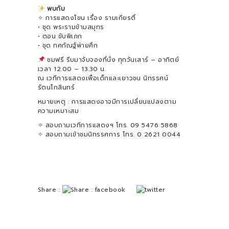
พบกับ
✧ การแสดงโขน เรื่อง รามเกียรติ์
• ชุด พระรามข้ามสมุทร
• ตอน ขับพิเภก
• ชุด ทศกัณฐ์พ่ายศึก
ชมฟรี รีบมาจับจองที่นั่ง ทุกวันเสาร์ – อาทิตย์
เวลา 12.00 – 13.30 น.
ณ เวทีการแสดงเพื่อเด็กและเยาวชน นิทรรศน์
รัตนโกสินทร์
หมายเหตุ : การแสดงอาจมีการเปลี่ยนแปลงตาม
ความเหมาะสม
✧ สอบถามเวทีการแสดงฯ โทร. 09 5476 5868
✧ สอบถามเข้าชมนิทรรศการ โทร. 0 2621 0044