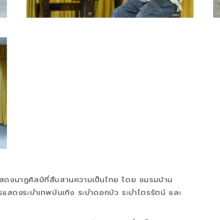
ดงนาฏศิลป์ที่สืบสานความเป็นไทย โดย ชมรมบ้าน
รแสดงระบำเทพบันเทิง ระบำดอกบัว ระบำไตรรัตน์ และ