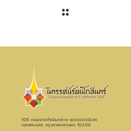
100 ถนนราชดำเนินกลาง แขวงบวรนิเวศ
เขตพระนคร กรุงเทพมหานคร 10200