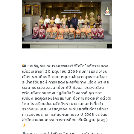
ขอเชิญชมประมวลภาพและวิดีโอไฮไลต์การแสดง
เมื่อวันเสาร์ที่ 20 มิถุนายน 2569 กับการแสดงโขน
เรื่อง รามเกียรติ์ ตอน หนุมานจับนางสุพรรณมัจฉา
ระบำศรีชัยสิงห์ การแสดงละครพันทาง เรื่อง พระลอ
ตอน พระลอลงสวน เซิ้งกะโป๋ ฟ้อนลาวดวงเดือน
พร้อมทั้งการแสดงนาฏศิลป์สร้างสรรค์ ชุด จอง
เปรียง ลดชุดลอยโคมสมานที ซึ่งถ่ายทอดอย่างตั้งใจ
โดย โรงเรียนมัธยมวัดสิงห์ เยาวชนคนเก่งที่คว้า
รางวัลชนะเลิศ เหรียญทอง ระดับเขตพื้นที่การศึกษา
การแข่งขันรายการศิลปหัตถกรรม ปี 2568 จัดโดย
สำนักงานคณะกรรมการการศึกษาขั้นพื้นฐาน (สพฐ.)
ชมการแสดงได้ฟรีทุกวันเสาร์ – อาทิตย์ เวลา