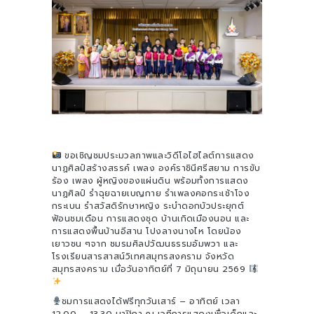
ขอเชิญชมประมวลภาพและวิดีโอไฮไลต์การแสดง
นาฏศิลป์สร้างสรรค์ เพลง องค์ราชินีศรีสยาม การขับ
ร้อง เพลง ผู้หญิงของแผ่นดิน พร้อมทั้งการแสดง
นาฏศิลป์ รำฉุยฉายเบญกาย รำเพลงคอกระเช้าโจง
กระเบน รำสวัสดิรักษาหญิง ระบำดอกบัวประยุกต์
ฟ้อนชมเดือน การแสดงชุด บ้านเกิดเมืองนอน และ
การแสดงพื้นบ้านอีสาน โปงลางนางไห โดยน้อง
เยาวชน ๆจาก ชมรมศิลปวัฒนธรรมอัมพวา และ
โรงเรียนสารสาสน์วิเทศสมุทรสงคราม จังหวัด
สมุทรสงคราม เมื่อวันอาทิตย์ที่ 7 มิถุนายน 2569
ชมการแสดงได้ฟรีทุกวันเสาร์ – อาทิตย์ เวลา