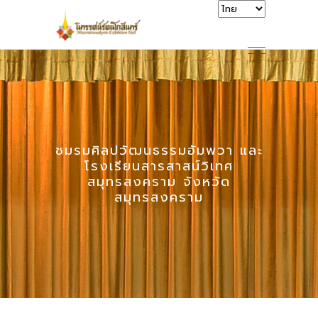
ชมรมศิลปวัฒนธรรมอัมพวา และ
โรงเรียนสารสาสน์วิเทศ
สมุทรสงคราม จังหวัด
สมุทรสงคราม