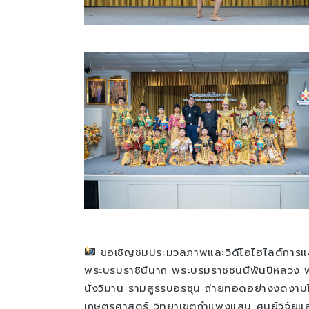
ขอเชิญชมประมวลภาพและวิดีโอไฮไลต์การแสดง
พระบรมราชินีนาถ พระบรมราชชนนีพันปีหลวง พร
นั่งวิมาน รามสูรรบอรชุน ถ่ายทอดอย่างงดงาม
เกษตรศาสตร์ วิทยาเขตกำแพงแสน ศูนย์วิจัยแล