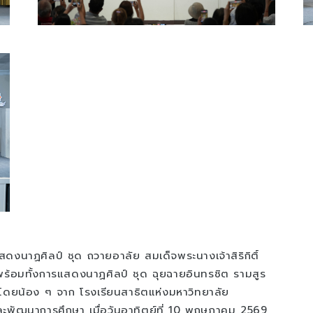
นาฏศิลป์ ชุด ถวายอาลัย สมเด็จพระนางเจ้าสิริกิติ์
้อมทั้งการแสดงนาฏศิลป์ ชุด ฉุยฉายอินทรชิต รามสูร
โดยน้อง ๆ จาก โรงเรียนสาธิตแห่งมหาวิทยาลัย
ะพัฒนาการศึกษา เมื่อวันอาทิตย์ที่ 10 พฤษภาคม 2569