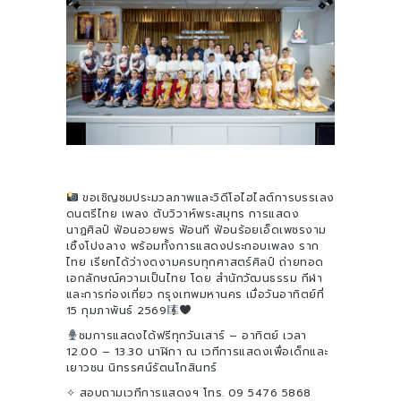
ขอเชิญชมประมวลภาพและวิดีโอไฮไลต์การบรรเลง
ดนตรีไทย เพลง ตับวิวาห์พระสมุทร การแสดง
นาฏศิลป์ ฟ้อนอวยพร ฟ้อนที ฟ้อนร้อยเอ็ดเพชรงาม
เซิ้งโปงลาง พร้อมทั้งการแสดงประกอบเพลง ราก
ไทย เรียกได้ว่างดงามครบทุกศาสตร์ศิลป์ ถ่ายทอด
เอกลักษณ์ความเป็นไทย โดย สำนักวัฒนธรรม กีฬา
และการท่องเที่ยว กรุงเทพมหานคร เมื่อวันอาทิตย์ที่
15 กุมภาพันธ์ 2569
ชมการแสดงได้ฟรีทุกวันเสาร์ – อาทิตย์ เวลา
12.00 – 13.30 นาฬิกา ณ เวทีการแสดงเพื่อเด็กและ
เยาวชน นิทรรศน์รัตนโกสินทร์
✧ สอบถามเวทีการแสดงฯ โทร. 09 5476 5868