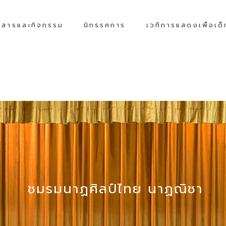
วสารและกิจกรรม
นิทรรศการ
เวทีการแสดงเพื่อเด
ชมรมนาฏศิลป์ไทย นาฏณิชา