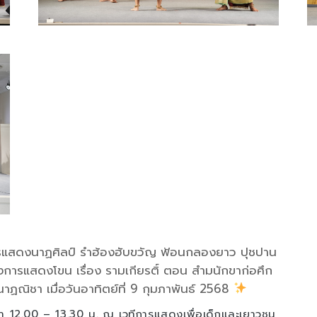
แสดงนาฏศิลป์ รำฮ้องฮับขวัญ ฟ้อนกลองยาว ปุชปาน
้งการแสดงโขน เรื่อง รามเกียรติ์ ตอน สำมนักขาก่อศึก
ณิชา เมื่อวันอาทิตย์ที่ 9 กุมภาพันธ์ 2568
ลา 12.00 – 13.30 น. ณ เวทีการแสดงเพื่อเด็กและเยาวชน