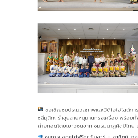
ขอเชิญชมประมวลภาพและวิดีโอไฮไลต์การ
ชลีมุสิกะ รำฉุยฉายหนุมานทรงเครื่อง พร้อมทั
ถ่ายทอดโดยเยาวชนจาก ชมรมนาฏศิลป์ไทย นาฏ
ชมการแสดงได้ฟรีทุกวันเสาร์ – อาทิตย์ เว