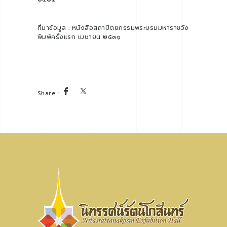
ที่มาข้อมูล : หนังสือสถาปัตยกรรมพระบรมมหาราชวัง
พิมพ์ครั้งแรก เมษายน ๒๕๓๑