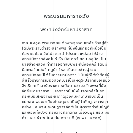
พระบรมมหาราชวัง
พระที่นั่งจักรีมหาปราสาท
พ.ศ. ๒๔๑๘ พระบาทสมเด็จพระจุลจอมเกล้าเจ้าอยู่หัว
ได้มีพระราชดำริจะสร้างพระที่นั่งขึ้นอีกองค์หนึ่งเป็น
ท้องพระโรง จึงโปรดเกล้าโปรดกระหม่อม ให้จ้าง
สถาปนิกจากสิงคโปร์ ชื่อ มิสเตอร์ ยอน คลูนิช เป็น
นายช่างหลวง ทำการออกแบบพระที่นั่งองค์นี้ โดยมี
มิสเตอร์ แฮนรี่ คลูนิช โรส เป็นนายช่างผู้ช่วย
สถาปนิกคนนี้ได้รับการยกย่องว่า “เป็นผู้ที่ได้ทำที่อยู่ผู้
สำเร็จราชการเมืองสิงคโปร์เป็นเหตุให้ปรากฏชื่อเสียง
จึงเรียกเข้ามารับราชการเป็นนายช่างสร้างพระที่นั่ง
จักรีมหาปราสาท” นอกจากนั้นยังโปรดเกล้าโปรด
กระหม่อมให้เจ้าพระยาภาณุวงศ์มหาโกษาธิบดีเป็น
แม่กอง พระยาเวียงในนฤบาลเป็นผู้กำกับดูแลการทุก
อย่าง และพระประดิษฐการภักดีเป็นผู้ตรวจกำกับบัญชี
และของทั้งปวง ทรงวางศิลาฤกษ์ เมื่อวันพุธ แรม ๑๐
ค่ำ เวลาเช้า ๒ โมง กับ ๓๖ นาที (๗ พ.ค. ๒๔๑๙)