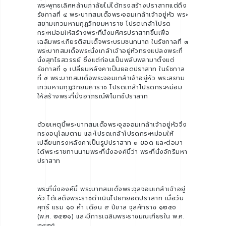
พระพุทธเลิศหล้านภาลัยไม่ได้ทรงสร้างปราสาทแต่ถึง
รัชกาลที่ ๔ พระบาทสมเด็จพระจอมเกล้าเจ้าอยู่หัว พระ
สยามเทวมหามกุฏวิทยมหาราช โปรดเกล้าโปรด
กระหม่อมให้สร้างพระที่นั่งมหิศรปราสาทขึ้นเพื่อ
เฉลิมพระเกียรติสมเด็จพระบรมชนกนาถ ในรัชกาลที่ ๓
พระบาทสมเด็จพระนั่งเกล้าเจ้าอยู่หัวทรงแปลงพระที่
นั่งสุทไธสวรรย์ ซึ่งแต่ก่อนเป็นพลับพลามาตั้งแต่
รัชกาลที่ ๑ เปลี่ยนหลังคาเป็นยอดปราสาท ในรัชกาล
ที่ ๔ พระบาทสมเด็จพระจอมเกล้าเจ้าอยู่หัว พระสยาม
เทวมหามกุฏวิทยมหาราช โปรดเกล้าโปรดกระหม่อม
ให้สร้างพระที่นั่งอาภรณ์พิโมกข์ปราสาท
ด้วยเหตุนี้พระบาทสมเด็จพระจุลจอมเกล้าเจ้าอยู่หัวจึง
ทรงอนุโลมตาม และโปรดเกล้าโปรดกระหม่อมให้
เปลี่ยนทรงหลังคาเป็นรูปปราสาท ๓ ยอด และต่อมา
ได้พระราชทานนามพระที่นั่งองค์นี้ว่า พระที่นั่งจักรีมหา
ปราสาท
พระที่นั่งองค์นี้ พระบาทสมเด็จพระจุลจอมเกล้าเจ้าอยู่
หัว ได้เสด็จพระราชดำเนินไปยกยอดปราสาท เมื่อวัน
ศุกร์ แรม ๑๐ ค่ำ เดือน ๙ ปีขาล จุลศักราช ๑๒๔๐
(พ.ศ. ๒๔๒๑) และมีการเฉลิมพระราชมณเฑียรใน พ.ศ.
๒๔๒๕