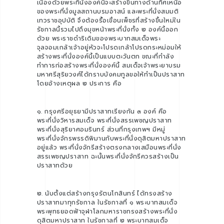
เนื่องด้วยพระที่นั่งองค์นี้จะสร้างขึ้นทางด้านทิศเหนือ
ของพระที่นั่งมูลสถานบรมอาสน์ และพระที่นั่งสมมติ
เทวราชอุปบัติ จึงต้องรื้อเขื่อนเพ็ชรที่สร้างขึ้นใหม่ใน
รัชกาลนี้รวมไปถึงมุขหน้าพระที่นั่งทั้ง ๒ องค์นี้ออก
ด้วย พระราชดำริเดิมของพระบาทสมเด็จพระ
จุลจอมเกล้าเจ้าอยู่หัวจะโปรดเกล้าโปรดกระหม่อมให้
สร้างพระที่นั่งองค์นี้เป็นแบบตะวันตก ขณะที่กำลัง
ทำการก่อสร้างพระที่นั่งองค์นี้ สมเด็จเจ้าพระยาบรม
มหาศรีสุริยวงศ์ได้กราบบังคมทูลขอให้ทำเป็นปราสาท
โดยอ้างเหตุผล ๒ ประการ คือ
๑. กรุงศรีอยุธยามีปราสาทเรียงกัน ๓ องค์ คือ
พระที่นั่งวิหารสมเด็จ พระที่นั่งสรรเพชญปราสาท
พระที่นั่งสุริยาศอมรินทร์ ส่วนที่กรุงเทพฯ มีหมู่
พระที่นั่งจักรพรรดิพิมานกับพระที่นั่งดุสิตมหาปราสาท
อยู่แล้ว พระที่นั่งจักรีสร้างตรงกลางเสมือนพระที่นั่ง
สรรเพชญปราสาท ฉะนั้นพระที่นั่งจักรีควรสร้างเป็น
ปราสาทด้วย
๒. นับตั้งแต่สร้างกรุงรัตนโกสินทร์ ได้ทรงสร้าง
ปราสาทมาทุกรัชกาล ในรัชกาลที่ ๑ พระบาทสมเด็จ
พระพุทธยอดฟ้าจุฬาโลกมหาราชทรงสร้างพระที่นั่ง
ดุสิตมหาปราสาท ในรัชกาลที่ ๒ พระบาทสมเด็จ