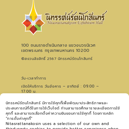
100 ถนนราชดำเนินกลาง แขวงบวรนิเวศ
เขตพระนคร กรุงเทพมหานคร 10200
©สงวนลิขสิทธิ์ 2567 นิทรรศน์รัตนโกสินทร์
วัน-เวลาทำการ
เปิดให้บริการ วันอังคาร – อาทิตย์ : 09.00 –
17.00 น.
ไม่เว้นวันหยุดนักขัตฤกษ์ (ปิดวันจันทร์)
นิทรรศน์รัตนโกสินทร์ มีการใช้คุกกี้เพื่อพัฒนาประสิทธิภาพและ
0 2621 0044
โทรศัพท์
ประสบการณ์ที่ดีในการใช้เว็บไซต์ ท่านสามารถศึกษารายละเอียดการใช้
09 5476 5868
สอบถามเวทีการแสดงฯ
คุกกี้ และสามารถเลือกตั้งค่าความยินยอมการใช้คุกกี้ โดยการคลิก
ติดตามข่าวสาร
“การตั้งค่าคุกกี้”
Nitasrattanakosin uses a selection of our own and
third-party cookies to provide better experience when