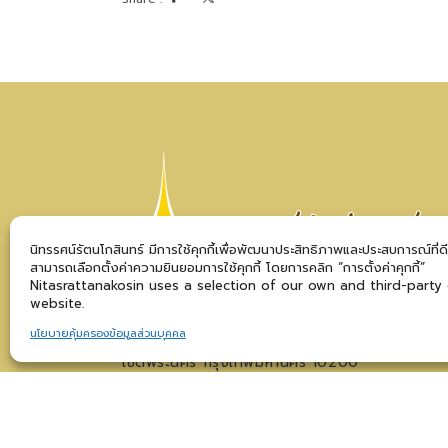
นิทรรศน์รัตนโกสินทร์ มีการใช้คุกกี้เพื่อพัฒนาประสิทธิภาพและประสบการณ์ที่ด
สามารถเลือกตั้งค่าความยินยอมการใช้คุกกี้ โดยการคลิก “การตั้งค่าคุกกี้”
Nitasrattanakosin uses a selection of our own and third-party
website.
นโยบายคุ้มครองข้อมูลส่วนบุคคล
100 ถนนราชดำเนินกลาง แขวงบวรนิเวศ
เขตพระนคร กรุงเทพมหานคร 10200
©สงวนลิขสิทธิ์ 2567 นิทรรศน์รัตนโกสินทร์