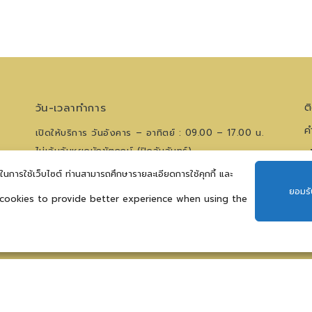
วัน-เวลาทำการ
ต
ค
เปิดให้บริการ วันอังคาร – อาทิตย์ : 09.00 – 17.00 น.
ไม่เว้นวันหยุดนักขัตฤกษ์ (ปิดวันจันทร์)
น
ีในการใช้เว็บไซต์ ท่านสามารถศึกษารายละเอียดการใช้คุกกี้ และ
โทรศัพท์
0 2621 0044
ยอมรั
สอบถามเวทีการแสดงฯ
09 5476 5868
 cookies to provide better experience when using the
ติดตามข่าวสาร