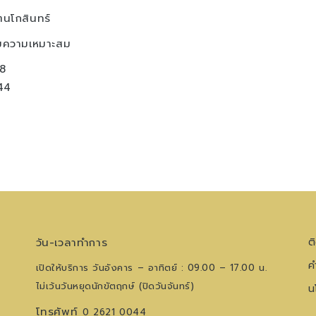
ตนโกสินทร์
มความเหมาะสม
8
44
วัน-เวลาทำการ
ต
ค
เปิดให้บริการ วันอังคาร – อาทิตย์ : 09.00 – 17.00 น.
ไม่เว้นวันหยุดนักขัตฤกษ์ (ปิดวันจันทร์)
น
โทรศัพท์
0 2621 0044