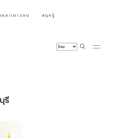
็กและเยาวชน
สนุกรู้
ุรี