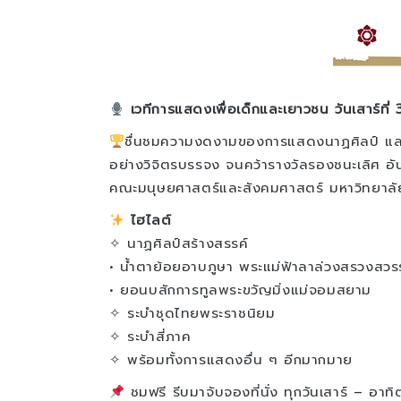
เวทีการแสดงเพื่อเด็กและเยาวชน วันเสาร์ท
ชื่นชมความงดงามของการแสดงนาฏศิลป์ และนาฏ
อย่างวิจิตรบรรจง จนคว้ารางวัลรองชนะเลิศ อั
คณะมนุษยศาสตร์และสังคมศาสตร์ มหาวิทยาลั
ไฮไลต์
✧ นาฏศิลป์สร้างสรรค์
• น้ำตาย้อยอาบภูษา พระแม่ฟ้าลาล่วงสรวงสวร
• ยอนบสักการทูลพระขวัญมิ่งแม่จอมสยาม
✧ ระบำชุดไทยพระราชนิยม
✧ ระบำสี่ภาค
✧ พร้อมทั้งการแสดงอื่น ๆ อีกมากมาย
ชมฟรี รีบมาจับจองที่นั่ง ทุกวันเสาร์ – อาท